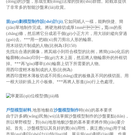
(dòng)的沙盤，形成生動(dòng)活潑的技術(shù)群體。給觀眾提供
了非常多的智能沙盤來(lái)欣賞。
規(guī)劃模型制作設(shè)計(jì)
,它如同紙人一樣，能夠快捷、簡
(jiǎn)單地制作完成。將硬泡棉切成厚1mm，寬cm的長
(zhǎng)條，然后將它分成若干個(gè)小正方片，用大頭針縱向穿過
(guò)去。***用一把細(xì)剪刀剪出人形的輪廓。
用木頭切片制成的人物(比例為1到150)
先找出合適的圖像，將其縮小到符合模型的比例，將簡(jiǎn)化后的
輪廓轉(zhuǎn)印到一個(gè)方木上面，然后將人物輪廓外的外框切
掉。***再?gòu)哪举|(zhì)輪廓上切下所需要的人物。
用西印度輕木板制成的人形(比例為)
將西印度輕木薄板切成不同長(zhǎng)度的板條及不同的橫切面。用
一根大頭針插上片小板條。***再將人形進(jìn)行上色處理。
戶型模型材料
,地形地貌在
沙盤模型制作
時(shí)的基本要求
由于許多網(wǎng)民無(wú)法掌握沙盤模型制作的沙盤要點(diǎn)，
所以華野模型，對(duì)地形地貌沙盤的基本要求將作簡(jiǎn)要介
紹。首先，沙盤模型以其良好的實(shí)用性，廣泛應(yīng)用于城
市規(guī)劃設(shè)計(jì)領(lǐng)域，展示規(guī)劃藍(lán)圖，也廣