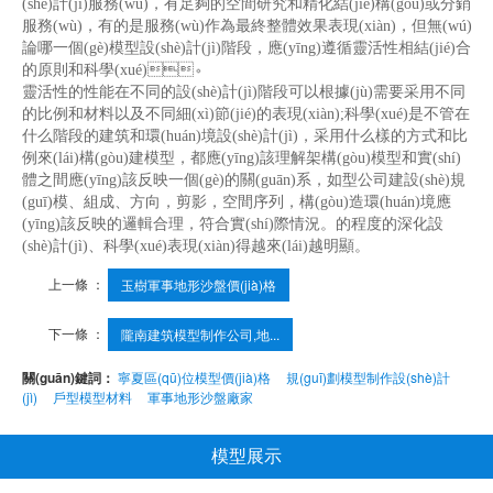
(shè)計(jì)服務(wù)，有足夠的空間研究和精化結(jié)構(gòu)或分銷
服務(wù)，有的是服務(wù)作為最終整體效果表現(xiàn)，但無(wú)
論哪一個(gè)模型設(shè)計(jì)階段，應(yīng)遵循靈活性相結(jié)合
的原則和科學(xué)。
靈活性的性能在不同的設(shè)計(jì)階段可以根據(jù)需要采用不同
的比例和材料以及不同細(xì)節(jié)的表現(xiàn);科學(xué)是不管在
什么階段的建筑和環(huán)境設(shè)計(jì)，采用什么樣的方式和比
例來(lái)構(gòu)建模型，都應(yīng)該理解架構(gòu)模型和實(shí)
體之間應(yīng)該反映一個(gè)的關(guān)系，如型公司建設(shè)規
(guī)模、組成、方向，剪影，空間序列，構(gòu)造環(huán)境應
(yīng)該反映的邏輯合理，符合實(shí)際情況。的程度的深化設
(shè)計(jì)、科學(xué)表現(xiàn)得越來(lái)越明顯。
上一條 ：
玉樹軍事地形沙盤價(jià)格
下一條 ：
隴南建筑模型制作公司,地...
關(guān)鍵詞：
寧夏區(qū)位模型價(jià)格
規(guī)劃模型制作設(shè)計
(jì)
戶型模型材料
軍事地形沙盤廠家
模型展示