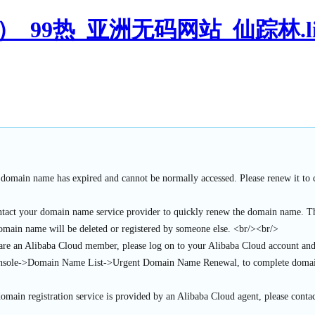
_99热_亚洲无码网站_仙踪林.li